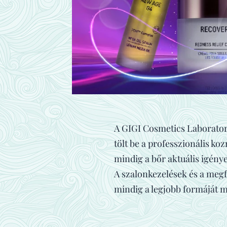
A GIGI Cosmetics Laboratori
tölt be a professzionális k
mindig a bőr aktuális igény
A szalonkezelések és a megf
mindig a legjobb formáját m