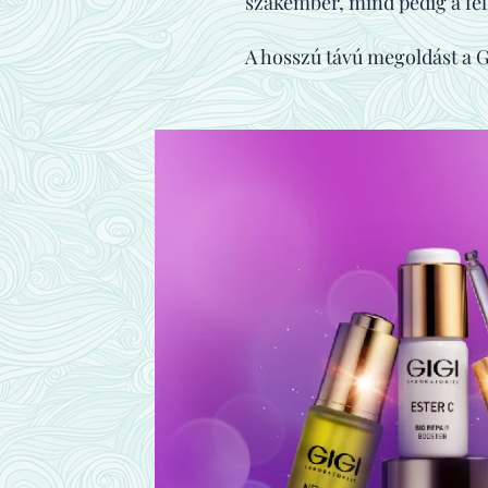
szakember, mind pedig a fe
A hosszú távú megoldást a 