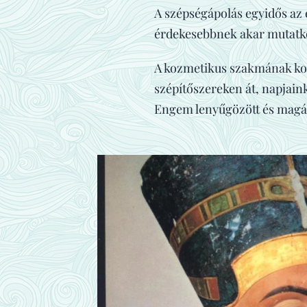
A szépségápolás egyidős az
érdekesebbnek akar mutatko
A kozmetikus szakmának kom
szépítőszereken át, napjain
Engem lenyűgözött és magáva