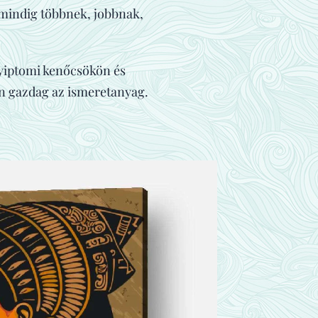
 mindig többnek, jobbnak,
gyiptomi kenőcsökön és
en gazdag az ismeretanyag.