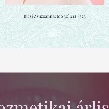
Bicsi Zsuzsanna: (06 30) 412 8323
ozmetikai árlis