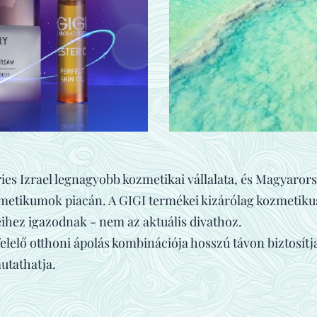
es Izrael legnagyobb kozmetikai vállalata, és Magyarors
ozmetikumok piacán. A GIGI termékei kizárólag kozmetikus
eihez igazodnak - nem az aktuális divathoz.
elelő otthoni ápolás kombinációja hosszú távon biztosítj
utathatja.