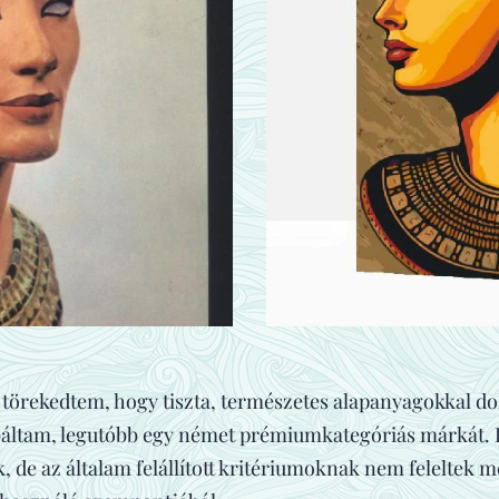
örekedtem, hogy tiszta, természetes alapanyagokkal do
áltam, legutóbb egy német prémiumkategóriás márkát. B
de az általam felállított kritériumoknak nem feleltek 