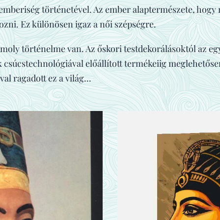
 emberiség történetével. Az ember alaptermészete, hogy
zni. Ez különösen igaz a női szépségre.
oly történelme van. Az őskori testdekorálásoktól az e
k csúcstechnológiával előállított termékeiig meglehetős
l ragadott ez a világ...