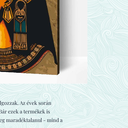
lgozzak. Az évek során
ár ezek a termékek is
meg maradéktalanul - mind a